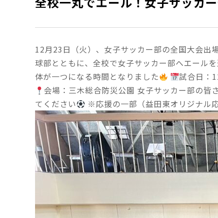
全校一丸でエール！女子サッカー
12月23日（火）、女子サッカー部の全国大会出
球部とともに、全校で女子サッカー部へエールを
体が一つになる時間となりました
試合日：1
会場：三木総合防災公園 女子サッカー部の皆
てください
※応援の一部（益田東オリジナル応